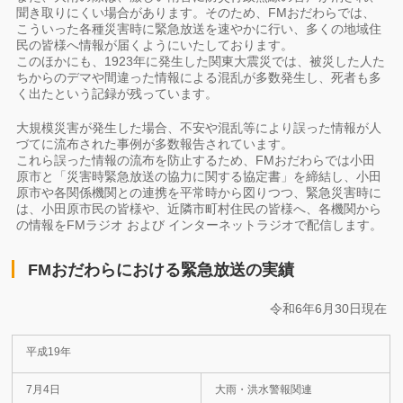
聞き取りにくい場合があります。そのため、FMおだわらでは、
こういった各種災害時に緊急放送を速やかに行い、多くの地域住
民の皆様へ情報が届くようにいたしております。
このほかにも、1923年に発生した関東大震災では、被災した人た
ちからのデマや間違った情報による混乱が多数発生し、死者も多
く出たという記録が残っています。
大規模災害が発生した場合、不安や混乱等により誤った情報が人
づてに流布された事例が多数報告されています。
これら誤った情報の流布を防止するため、FMおだわらでは小田
原市と「災害時緊急放送の協力に関する協定書」を締結し、小田
原市や各関係機関との連携を平常時から図りつつ、緊急災害時に
は、小田原市民の皆様や、近隣市町村住民の皆様へ、各機関から
の情報をFMラジオ および インターネットラジオで配信します。
FMおだわらにおける緊急放送の実績
令和6年6月30日現在
平成19年
7月4日
大雨・洪水警報関連