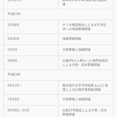
12月17日
静岡県伊豆半島 震度5弱 地震関
連
平成22年
2月28日
チリ大地震発生による太平洋沿
岸への津波警報関連
3月20日
強風警報関連
4月2日
大雨警報と強風関連
9月8日
台風9号から変わった熱帯低気圧
による大雨・洪水警報関連
平成23年
3月11日～
東北地方太平洋沖地震 および 地
震による計画停電実施 関連
7月19日
大雨警報と強風関連
9月19日～21日
台風15号接近による大雨・洪水
警報関連