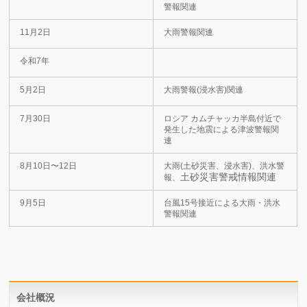
警報関連
11月2日
大雨警報関連
令和7年
5月2日
大雨警報(浸水害)関連
7月30日
ロシア カムチャッカ半島付近で
発生した地震による津波警報関
連
8月10日〜12日
大雨(土砂災害、浸水害)、洪水警
土砂災害警戒情報関連
報、
9月5日
台風15号接近による大雨・洪水
警報関連
会社概況