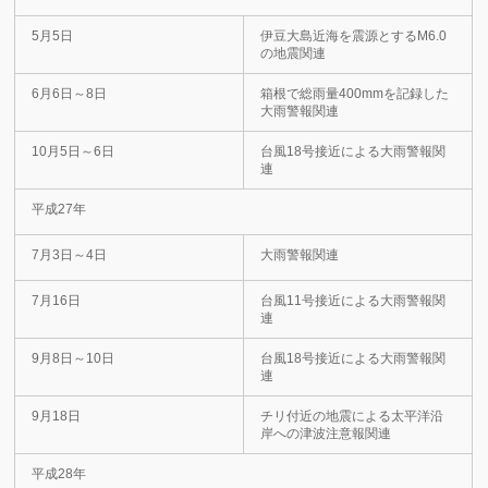
5月5日
伊豆大島近海を震源とするM6.0
の地震関連
6月6日～8日
箱根で総雨量400mmを記録した
大雨警報関連
10月5日～6日
台風18号接近による大雨警報関
連
平成27年
7月3日～4日
大雨警報関連
7月16日
台風11号接近による大雨警報関
連
9月8日～10日
台風18号接近による大雨警報関
連
9月18日
チリ付近の地震による太平洋沿
岸への津波注意報関連
平成28年