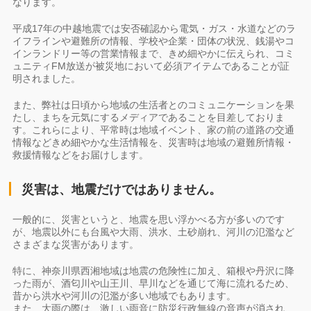
なります。
平成17年の中越地震では安否確認から電気・ガス・水道などのラ
イフラインや避難所の情報、学校や企業・団体の状況、銭湯やコ
インランドリー等の営業情報まで、きめ細やかに伝えられ、コミ
ュニティFM放送が被災地において必須アイテムであることが証
明されました。
また、弊社は日頃から地域の生活者とのコミュニケーションを果
たし、まちを元気にするメディアであることを目差しておりま
す。これらにより、平常時は地域イベント、家の前の道路の交通
情報などきめ細やかな生活情報を、災害時は地域の避難所情報・
救援情報などをお届けします。
災害は、地震だけではありません。
一般的に、災害というと、地震を思い浮かべる方が多いのです
が、地震以外にも台風や大雨、洪水、土砂崩れ、河川の氾濫など
さまざまな災害があります。
特に、神奈川県西湘地域は地震の危険性に加え、箱根や丹沢に降
った雨が、酒匂川や山王川、早川などを通じて海に流れるため、
昔から洪水や河川の氾濫が多い地域でもあります。
また、大雨の際は、激しい雨音に防災行政無線の音声が消され、