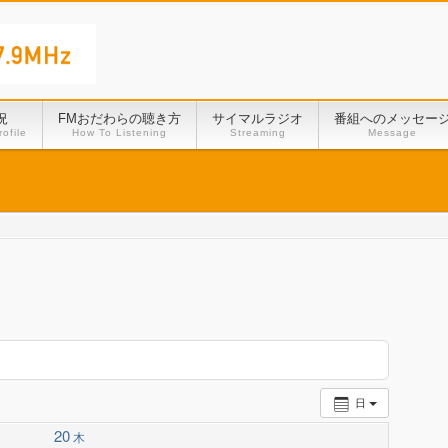
況
FMおだわらの聴き方
サイマルラジオ
番組へのメッセー
ofile
How To Listening
Streaming
Message
日
20
木