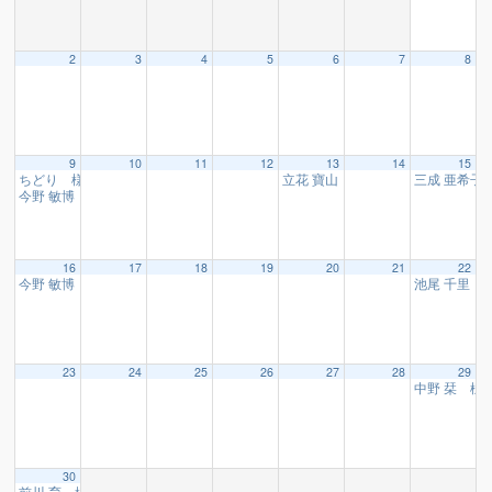
2
3
4
5
6
7
8
9
10
11
12
13
14
15
ちどり 様
立花 寶山 様
三成 亜希子
10:15
16:10
今野 敏博 様
19:00
16
17
18
19
20
21
22
今野 敏博 様
池尾 千里 
19:00
23
24
25
26
27
28
29
中野 栞 様
30
前川 育 様