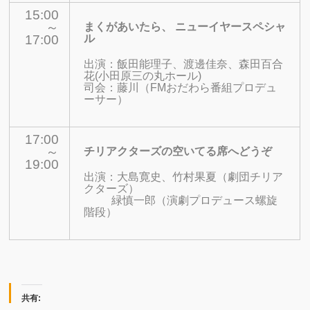
15:00
～
まくがあいたら、 ニューイヤースペシャ
17:00
ル
出演：
飯田能理子、渡邊佳奈、森田百合
花(小田原三の丸ホール)
司会：藤川（FMおだわら番組プロデュ
ーサー）
17:00
～
チリアクターズの空いてる席へどうぞ
19:00
出演：大島寛史、竹村果夏（劇団チリア
クターズ）
緑慎一郎（演劇プロデュース螺旋
階段）
共有: