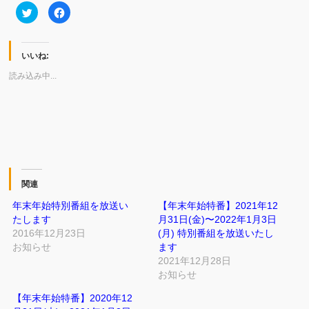
ク
Facebook
リ
で
ッ
共
ク
有
し
す
て
る
いいね:
Twitter
に
で
は
共
ク
読み込み中...
有
リ
(新
ッ
し
ク
い
し
ウ
て
ィ
く
ン
だ
ド
さ
ウ
い
で
(新
開
し
き
い
ま
ウ
関連
す)
ィ
ン
年末年始特別番組を放送い
【年末年始特番】2021年12
ド
ウ
たします
月31日(金)〜2022年1月3日
で
2016年12月23日
開
(月) 特別番組を放送いたし
き
お知らせ
ます
ま
す)
2021年12月28日
お知らせ
【年末年始特番】2020年12