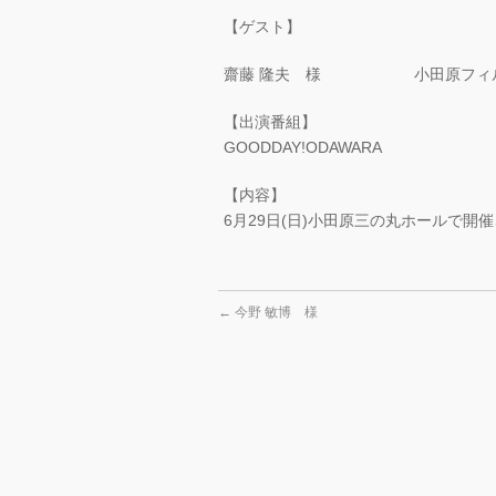
【ゲスト】
齋藤 隆夫 様 小田原フィルハ
【出演番組】
GOODDAY!ODAWARA
【内容】
6月29日(日)小田原三の丸ホールで
←
今野 敏博 様