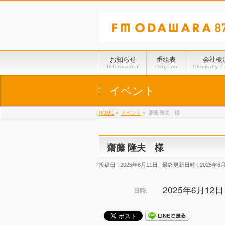
お知らせ
番組表
会社概
Information
Program
Company Pr
イベント
HOME
»
イベント
»
齋藤 隆夫 様
齋藤 隆夫 様
投稿日 : 2025年6月11日
最終更新日時 : 2025年6
2025年6月12日 @
日時: