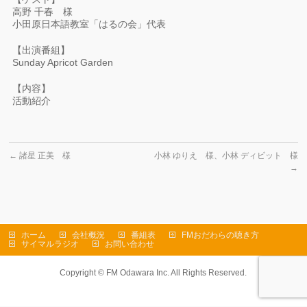
高野 千春 様
小田原日本語教室「はるの会」代表
【出演番組】
Sunday Apricot Garden
【内容】
活動紹介
←
諸星 正美 様
小林 ゆりえ 様、小林 ディビット 様
→
ホーム
会社概況
番組表
FMおだわらの聴き方
サイマルラジオ
お問い合わせ
Copyright ©
FM Odawara Inc.
All Rights Reserved.