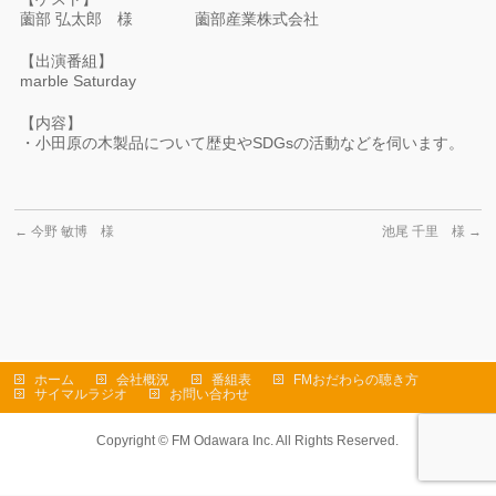
薗部 弘太郎 様 薗部産業株式会社
【出演番組】
marble Saturday
【内容】
・小田原の木製品について歴史やSDGsの活動などを伺います。
←
今野 敏博 様
池尾 千里 様
→
ホーム
会社概況
番組表
FMおだわらの聴き方
サイマルラジオ
お問い合わせ
Copyright ©
FM Odawara Inc.
All Rights Reserved.