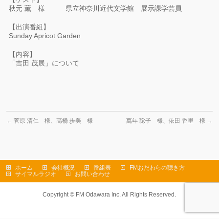
秋元 薫 様 県立神奈川近代文学館 展示課学芸員
【出演番組】
Sunday Apricot Garden
【内容】
「吉田 茂展」について
←
菅原 清仁 様、高橋 歩美 様
萬年 聡子 様、依田 香里 様
→
ホーム
会社概況
番組表
FMおだわらの聴き方
サイマルラジオ
お問い合わせ
Copyright ©
FM Odawara Inc.
All Rights Reserved.