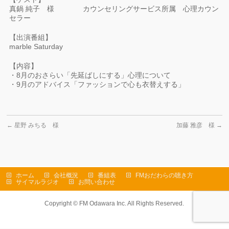
真鍋 純子 様 カウンセリングサービス所属 心理カウン
セラー
【出演番組】
marble Saturday
【内容】
・8月のおさらい「先延ばしにする」心理について
・9月のアドバイス「ファッションで心も衣替えする」
←
星野 みちる 様
加藤 雅彦 様
→
ホーム
会社概況
番組表
FMおだわらの聴き方
サイマルラジオ
お問い合わせ
Copyright ©
FM Odawara Inc.
All Rights Reserved.