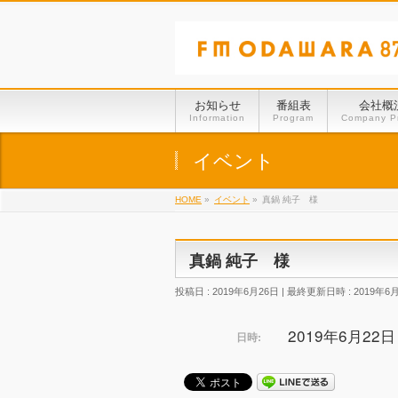
お知らせ
番組表
会社概
Information
Program
Company Pr
イベント
HOME
»
イベント
»
真鍋 純子 様
真鍋 純子 様
投稿日 : 2019年6月26日
最終更新日時 : 2019年6
2019年6月22日 @
日時: