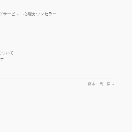
サービス 心理カウンセラー
について
いて
藤本 一馬 様
→