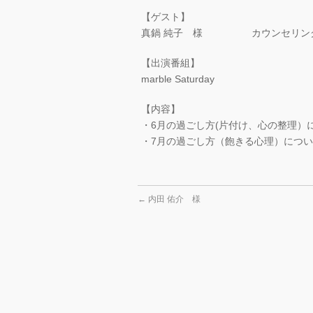
【ゲスト】
真鍋 純子 様 カウンセリング
【出演番組】
marble Saturday
【内容】
・6月の過ごし方(片付け、心の整理）
・7月の過ごし方（飽きる心理）につ
←
内田 佑介 様