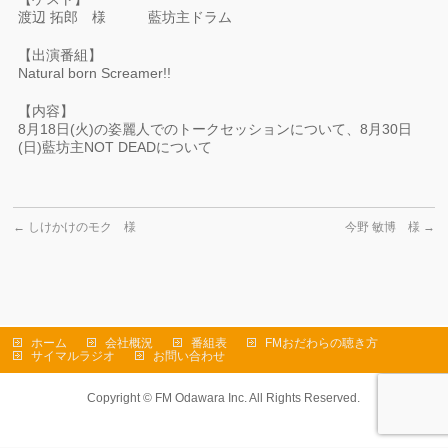
渡辺 拓郎 様 藍坊主ドラム
【出演番組】
Natural born Screamer!!
【内容】
8月18日(火)の姿麗人でのトークセッションについて、8月30日
(日)藍坊主NOT DEADについて
←
しけかけのモク 様
今野 敏博 様
→
ホーム
会社概況
番組表
FMおだわらの聴き方
サイマルラジオ
お問い合わせ
Copyright ©
FM Odawara Inc.
All Rights Reserved.