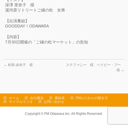
深澤 里奈子 様
湯河原リトリートご縁の杜 女将
【出演番組】
GOODDAY！ODAWARA
【内容】
7月30日開催の「ご縁の杜マーケット」の告知
←
松島 由布子 様
ステファニー 様、ベイビー・ブー
様
→
ホーム
会社概況
番組表
FMおだわらの聴き方
サイマルラジオ
お問い合わせ
Copyright ©
FM Odawara Inc.
All Rights Reserved.