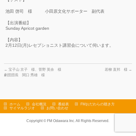
池田 啓司 様 小田原文化サポーター 副代表
【出演番組】
Sunday Apricot garden
【内容】
2月12日(月)レセプショニスト講習会について伺います。
←
宝子山 京子 様、菅野 英余 様
若柳 直邦 様
→
劇団団長 関口 秀雄 様
ホーム
会社概況
番組表
FMおだわらの聴き方
サイマルラジオ
お問い合わせ
Copyright ©
FM Odawara Inc.
All Rights Reserved.