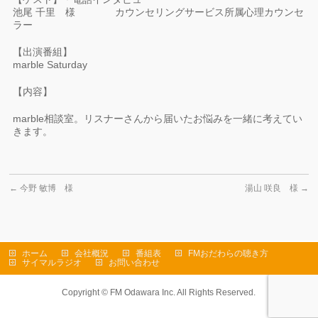
池尾 千里 様 カウンセリングサービス所属心理カウンセ
ラー
【出演番組】
marble Saturday
【内容】
marble相談室。リスナーさんから届いたお悩みを一緒に考えてい
きます。
←
今野 敏博 様
湯山 咲良 様
→
ホーム
会社概況
番組表
FMおだわらの聴き方
サイマルラジオ
お問い合わせ
Copyright ©
FM Odawara Inc.
All Rights Reserved.