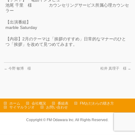
池尾 千里 様 カウンセリングサービス所属心理カウンセ
ラー
【出演番組】
marble Saturday
【内容】2月のテーマは「挨拶のすすめ」日常的なマナーのひと
つ「挨拶」を改めて見つめてみます。
←
今野 敏博 様
松井 真理子 様
→
ホーム
会社概況
番組表
FMおだわらの聴き方
サイマルラジオ
お問い合わせ
Copyright ©
FM Odawara Inc.
All Rights Reserved.