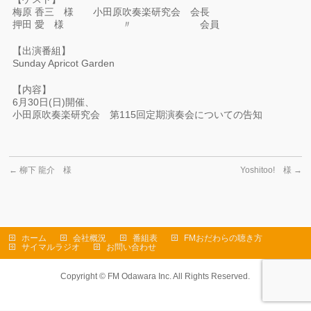
梅原 香三 様 小田原吹奏楽研究会 会長
押田 愛 様 〃 会員
【出演番組】
Sunday Apricot Garden
【内容】
6月30日(日)開催、
小田原吹奏楽研究会 第115回定期演奏会についての告知
←
柳下 龍介 様
Yoshitoo! 様
→
ホーム
会社概況
番組表
FMおだわらの聴き方
サイマルラジオ
お問い合わせ
Copyright ©
FM Odawara Inc.
All Rights Reserved.