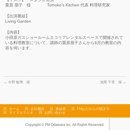
栗原 朋子 様 Tomoko’s Kitchen 代表 料理研究家
【出演番組】
Living Garden
【内容】
小田原ガスショールームエコリアレンタルスペースで開催されて
いる料理教室について、講師の栗原朋子さんから6月の教室の内
容を伺います。
←
今野 敏博 様
池尾 千里 様
→
ホーム
会社概況
番組表
FMおだわらの聴き方
サイマルラジオ
お問い合わせ
Copyright ©
FM Odawara Inc.
All Rights Reserved.