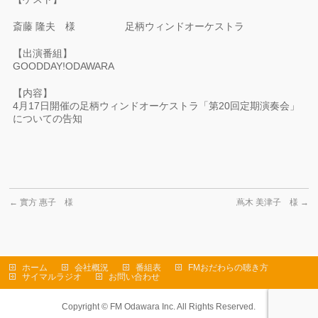
斎藤 隆夫 様 足柄ウィンドオーケストラ
【出演番組】
GOODDAY!ODAWARA
【内容】
4月17日開催の足柄ウィンドオーケストラ「第20回定期演奏会」
についての告知
←
實方 惠子 様
蔦木 美津子 様
→
ホーム
会社概況
番組表
FMおだわらの聴き方
サイマルラジオ
お問い合わせ
Copyright ©
FM Odawara Inc.
All Rights Reserved.