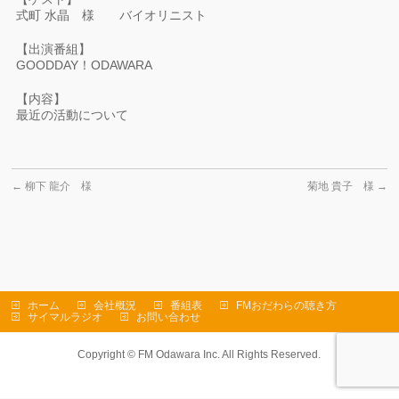
式町 水晶 様 バイオリニスト
【出演番組】
GOODDAY！ODAWARA
【内容】
最近の活動について
←
柳下 龍介 様
菊地 貴子 様
→
ホーム
会社概況
番組表
FMおだわらの聴き方
サイマルラジオ
お問い合わせ
Copyright ©
FM Odawara Inc.
All Rights Reserved.