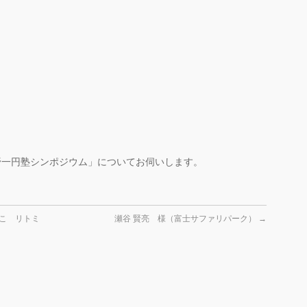
野一円塾シンポジウム」についてお伺いします。
にこ リトミ
瀬谷 賢亮 様（富士サファリパーク）
→