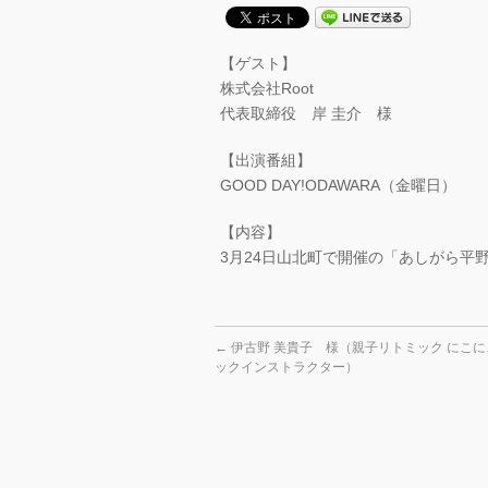
【ゲスト】
株式会社Root
代表取締役 岸 圭介 様
【出演番組】
GOOD DAY!ODAWARA（金曜日）
【内容】
3月24日山北町で開催の「あしがら平
←
伊古野 美貴子 様（親子リトミック にこ
ックインストラクター）