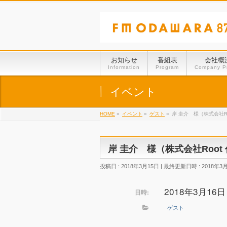
お知らせ
番組表
会社概
Information
Program
Company Pr
イベント
HOME
»
イベント
»
ゲスト
»
岸 圭介 様（株式会社R
岸 圭介 様（株式会社Root
投稿日 : 2018年3月15日
最終更新日時 : 2018年3
2018年3月16日 @
日時:
ゲスト