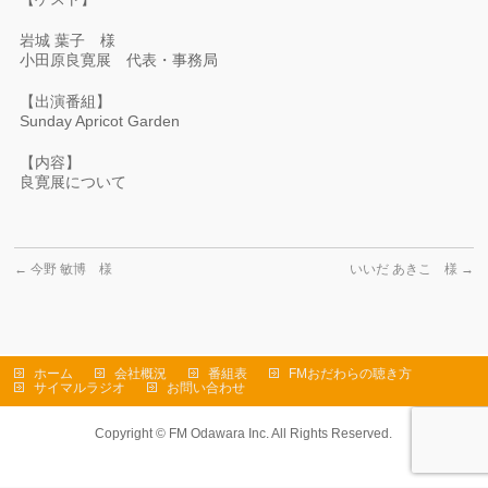
岩城 葉子 様
小田原良寛展 代表・事務局
【出演番組】
Sunday Apricot Garden
【内容】
良寛展について
←
今野 敏博 様
いいだ あきこ 様
→
ホーム
会社概況
番組表
FMおだわらの聴き方
サイマルラジオ
お問い合わせ
Copyright ©
FM Odawara Inc.
All Rights Reserved.