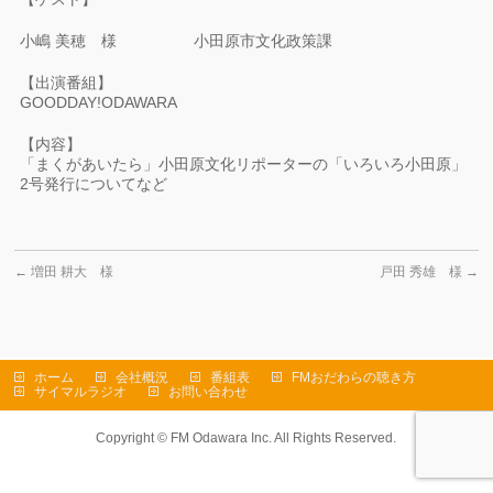
小嶋 美穂 様 小田原市文化政策課
【出演番組】
GOODDAY!ODAWARA
【内容】
「まくがあいたら」小田原文化リポーターの「いろいろ小田原」
2号発行についてなど
←
増田 耕大 様
戸田 秀雄 様
→
ホーム
会社概況
番組表
FMおだわらの聴き方
サイマルラジオ
お問い合わせ
Copyright ©
FM Odawara Inc.
All Rights Reserved.