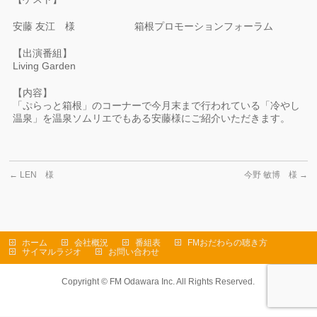
安藤 友江 様 箱根プロモーションフォーラム
【出演番組】
Living Garden
【内容】
「ぷらっと箱根」のコーナーで今月末まで行われている「冷やし
温泉」を温泉ソムリエでもある安藤様にご紹介いただきます。
←
LEN 様
今野 敏博 様
→
ホーム
会社概況
番組表
FMおだわらの聴き方
サイマルラジオ
お問い合わせ
Copyright ©
FM Odawara Inc.
All Rights Reserved.