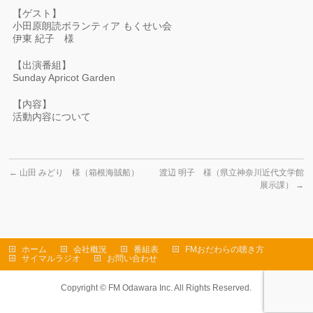
【ゲスト】
小田原朗読ボランティア もくせい会
伊東 紀子 様
【出演番組】
Sunday Apricot Garden
【内容】
活動内容について
←
山田 みどり 様（箱根海賊船）
渡辺 明子 様（県立神奈川近代文学館
展示課）
→
ホーム
会社概況
番組表
FMおだわらの聴き方
サイマルラジオ
お問い合わせ
Copyright ©
FM Odawara Inc.
All Rights Reserved.