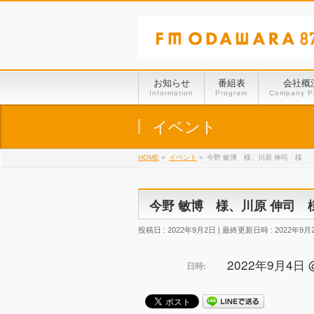
お知らせ
番組表
会社概
Information
Program
Company Pr
イベント
HOME
»
イベント
»
今野 敏博 様、川原 伸司 様
今野 敏博 様、川原 伸司 
投稿日 : 2022年9月2日
最終更新日時 : 2022年9月
2022年9月4日 @ 
日時: