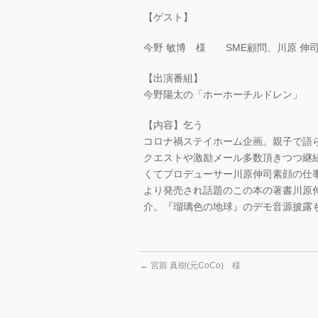
【ゲスト】
今野 敏博 様 SME顧問、川原 伸
【出演番組】
今野陽太の「ホーホーチルドレン」
【内容】乞う
コロナ禍ステイホーム企画。親子で語
クエストや激励メール多数頂きつつ継続
くてプロデューサー川原伸司素顔の仕事
より発売され話題のこの本の著書川原
介。『瑠璃色の地球』のデモ音源披露
←
宮前 真樹(元CoCo) 様