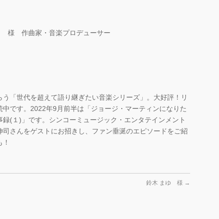
司 様 作曲家・音楽プロデューサー
らう「世代を超えて語り継ぎたい音楽シリーズ」。大好評！リ
中です。2022年9月前半は「ジョージ・マーティンになりた
録(１)」です。シンコーミュージック・エンタテインメント
伸司さんをゲストにお招きし、ファン垂涎のエピソードをご紹
も！
鈴木 まゆ 様
→