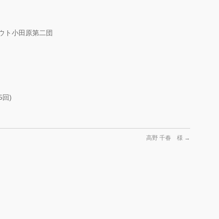
ウト小田原第二団
回)
高野 千春 様
→