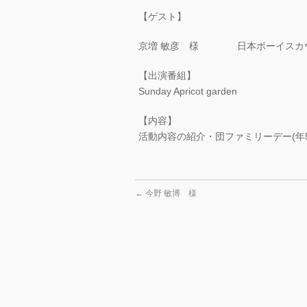
【ゲスト】
京増 敏彦 様 日本ボーイスカ
【出演番組】
Sunday Apricot garden
【内容】
活動内容の紹介・団ファミリーデー(年5
←
今野 敏博 様