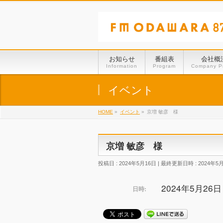
お知らせ
番組表
会社概
Information
Program
Company Pr
イベント
HOME
»
イベント
»
京増 敏彦 様
京増 敏彦 様
投稿日 : 2024年5月16日
最終更新日時 : 2024年5
2024年5月26日 @
日時: