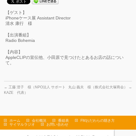
【ゲスト】
iPhoneケース展 Assistant Director
清水 康行 様
【出演番組】
Radio Bohemia
【内容】
AppleCLIPの宣伝他、小田原で見つけたとあるお店の話につい
て。
←
工藤 澄子 様（NPO法人 サポート
丸山 義夫 様（株式会社大塚商会）
→
KAZE 代表）
ホーム
会社概況
番組表
FMおだわらの聴き方
サイマルラジオ
お問い合わせ