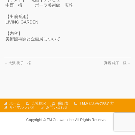
中西 様 ポーラ美術館 広報
【出演番組】
LIVING GARDEN
【内容】
美術館再開と企画展について
←
大沢 桃子 様
真鍋 純子 様
→
ホーム
会社概況
番組表
FMおだわらの聴き方
サイマルラジオ
お問い合わせ
Copyright ©
FM Odawara Inc.
All Rights Reserved.