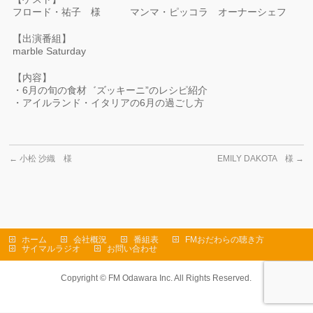
フロード・祐子 様 マンマ・ピッコラ オーナーシェフ
【出演番組】
marble Saturday
【内容】
・6月の旬の食材゛ズッキーニ”のレシピ紹介
・アイルランド・イタリアの6月の過ごし方
←
小松 沙織 様
EMILY DAKOTA 様
→
ホーム
会社概況
番組表
FMおだわらの聴き方
サイマルラジオ
お問い合わせ
Copyright ©
FM Odawara Inc.
All Rights Reserved.