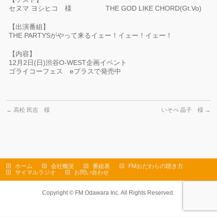
セヌマ ヨシヒコ 様 THE GOD LIKE CHORD(Gt.Vo)
【出演番組】
THE PARTYSがやって来るイェー！イェー！イェー！
【内容】
12月2日(日)渋谷O-WEST企画イベント
ゴライコーフェス eプラスで発売中
←
高松 民吉 様
いそべ 晶子 様
→
ホーム
会社概況
番組表
FMおだわらの聴き方
サイマルラジオ
お問い合わせ
Copyright ©
FM Odawara Inc.
All Rights Reserved.