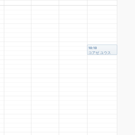
10:10
コアゼ ユウス
ケ 様