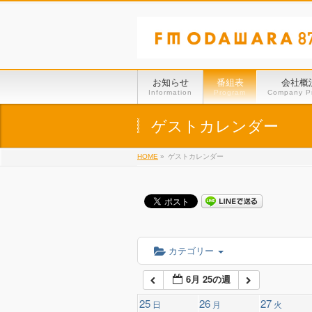
01:00
02:00
お知らせ
番組表
会社概
Information
Program
Company Pr
03:00
ゲストカレンダー
HOME
»
ゲストカレンダー
04:00
05:00
06:00
カテゴリー
6月 25の週
07:00
25
26
27
日
月
火