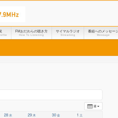
況
FMおだわらの聴き方
サイマルラジオ
番組へのメッセー
ofile
How To Listening
Streaming
Message
週
28
29
30
1
水
木
金
土