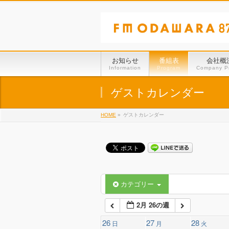
01:00
02:00
お知らせ
番組表
会社概
Information
Program
Company Pr
03:00
ゲストカレンダー
HOME
»
ゲストカレンダー
04:00
05:00
06:00
カテゴリー
2月 26の週
07:00
26
27
28
日
月
火