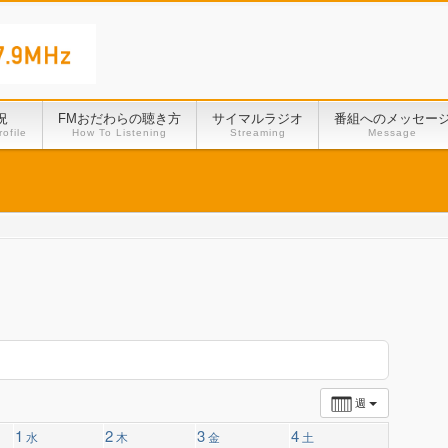
況
FMおだわらの聴き方
サイマルラジオ
番組へのメッセー
ofile
How To Listening
Streaming
Message
週
1
2
3
4
水
木
金
土