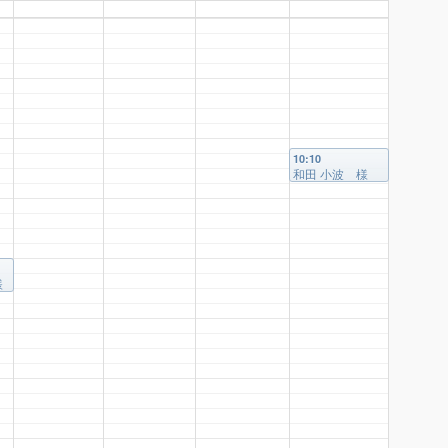
10:10
和田 小波 様
様