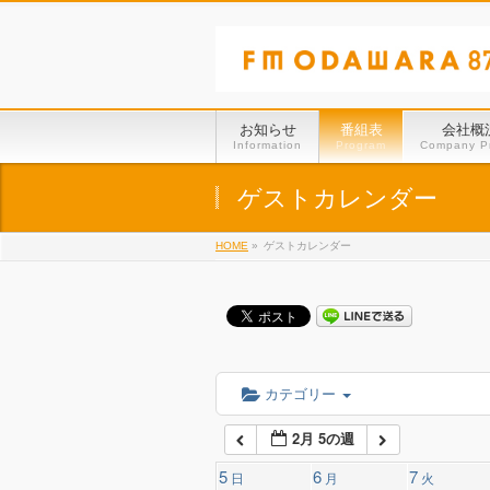
01:00
02:00
お知らせ
番組表
会社概
Information
Program
Company Pr
03:00
ゲストカレンダー
HOME
»
ゲストカレンダー
04:00
05:00
06:00
カテゴリー
2月 5の週
07:00
5
6
7
日
月
火