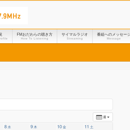
況
FMおだわらの聴き方
サイマルラジオ
番組へのメッセー
ofile
How To Listening
Streaming
Message
週
8
9
10
11
水
木
金
土