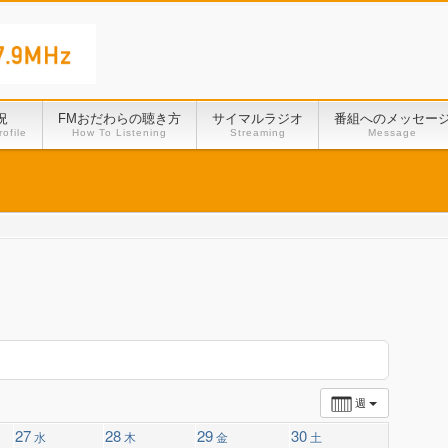
況
FMおだわらの聴き方
サイマルラジオ
番組へのメッセー
ofile
How To Listening
Streaming
Message
週
27
28
29
30
水
木
金
土