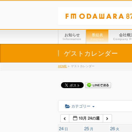
01:00
02:00
お知らせ
番組表
会社概
Information
Program
Company Pr
03:00
ゲストカレンダー
HOME
»
ゲストカレンダー
04:00
05:00
06:00
カテゴリー
10月 24の週
07:00
24
25
26
日
月
火