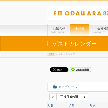
01:00
02:00
お知らせ
番組表
会社概
Information
Program
Company Pr
03:00
ゲストカレンダー
HOME
»
ゲストカレンダー
04:00
05:00
06:00
カテゴリー
6月 6の週
07:00
6
7
8
日
月
火