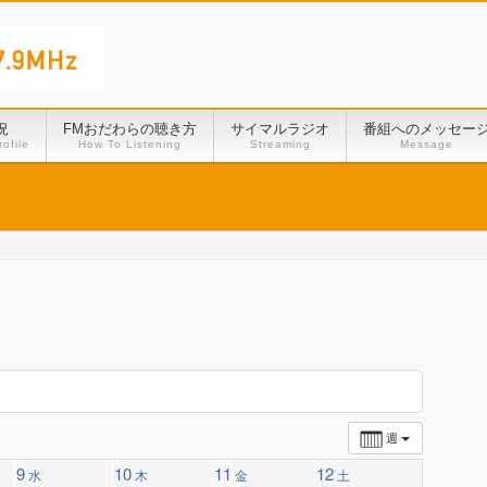
況
FMおだわらの聴き方
サイマルラジオ
番組へのメッセー
ofile
How To Listening
Streaming
Message
週
9
10
11
12
水
木
金
土