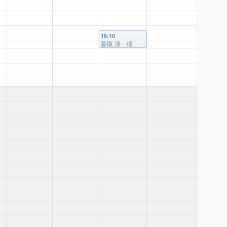
16:10
香取 淳 様