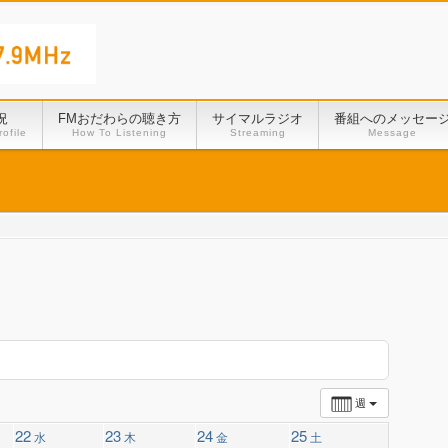
況
FMおだわらの聴き方
サイマルラジオ
番組へのメッセー
ofile
How To Listening
Streaming
Message
週
22
23
24
25
水
木
金
土