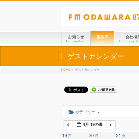
01:00
02:00
お知らせ
番組表
会社概
Information
Program
Company Pr
03:00
ゲストカレンダー
HOME
»
ゲストカレンダー
04:00
05:00
06:00
カテゴリー
4月 19の週
07:00
19
20
21
日
月
火