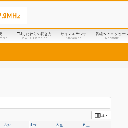
況
FMおだわらの聴き方
サイマルラジオ
番組へのメッセー
ofile
How To Listening
Streaming
Message
週
3
4
5
6
水
木
金
土