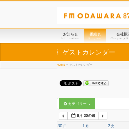
01:00
02:00
お知らせ
番組表
会社概
Information
Program
Company Pr
03:00
ゲストカレンダー
HOME
»
ゲストカレンダー
04:00
05:00
06:00
カテゴリー
6月 30の週
07:00
30
1
2
日
月
火