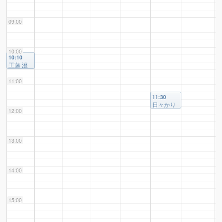
09:00
10:00
10:10
工藤 澄
子 様
（NPO
11:00
法人 サ
ポート
11:30
KAZE
日々かり
代表）
12:00
めろ 様
13:00
14:00
15:00