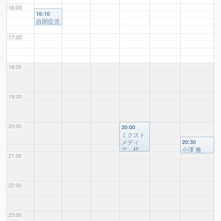
16:00
16:10
自閉症児
親の会
会長 様
17:00
18:00
19:00
20:00
20:00
ミクスト
メディ
20:30
ア 様
小澤 雅
21:00
（小田原
樹 様（ギ
出身3ピ
ター講師）
ースバン
ド）
22:00
23:00