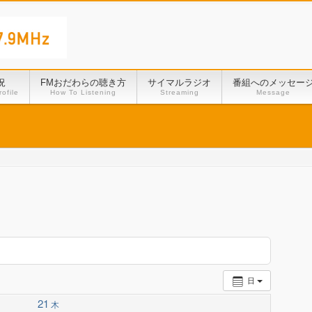
況
FMおだわらの聴き方
サイマルラジオ
番組へのメッセー
ofile
How To Listening
Streaming
Message
日
21
木