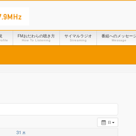
況
FMおだわらの聴き方
サイマルラジオ
番組へのメッセー
ofile
How To Listening
Streaming
Message
日
31
木