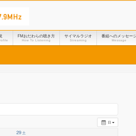
況
FMおだわらの聴き方
サイマルラジオ
番組へのメッセー
ofile
How To Listening
Streaming
Message
日
29
土