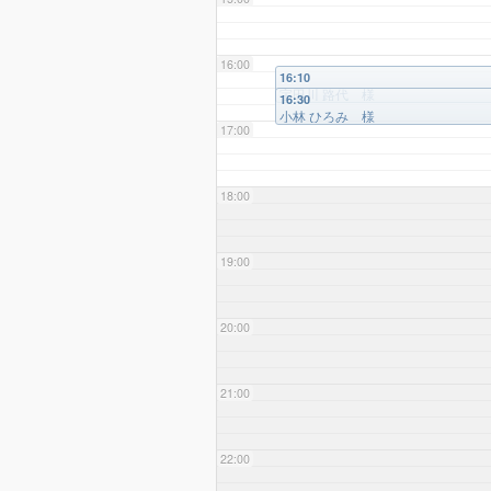
16:00
16:10
宇田川 路代 様
16:30
小林 ひろみ 様
17:00
18:00
19:00
20:00
21:00
22:00