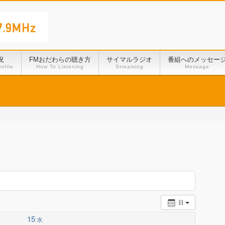
況
FMおだわらの聴き方
サイマルラジオ
番組へのメッセー
ofile
How To Listening
Streaming
Message
日
15
水