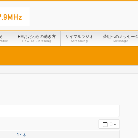
況
FMおだわらの聴き方
サイマルラジオ
番組へのメッセー
ofile
How To Listening
Streaming
Message
日
17
木