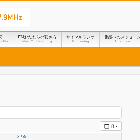
況
FMおだわらの聴き方
サイマルラジオ
番組へのメッセー
ofile
How To Listening
Streaming
Message
日
22
金