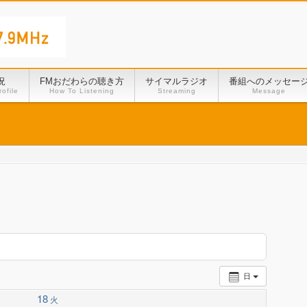
況
FMおだわらの聴き方
サイマルラジオ
番組へのメッセー
ofile
How To Listening
Streaming
Message
日
18
火