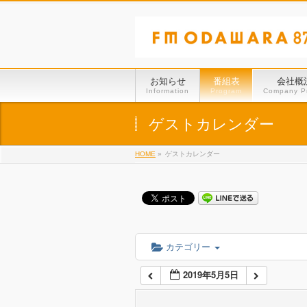
01:00
02:00
お知らせ
番組表
会社概
Information
Program
Company Pr
03:00
ゲストカレンダー
HOME
»
ゲストカレンダー
04:00
05:00
06:00
カテゴリー
2019年5月5日
07:00
07:00
三浦 あい 様