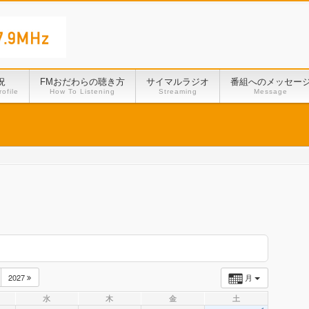
況
FMおだわらの聴き方
サイマルラジオ
番組へのメッセー
ofile
How To Listening
Streaming
Message
2027
月
水
木
金
土