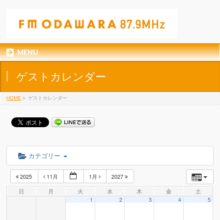
MENU
ゲストカレンダー
HOME
»
ゲストカレンダー
カテゴリー
2025
11月
1月
2027
日
月
火
水
木
金
土
1
2
3
4
5