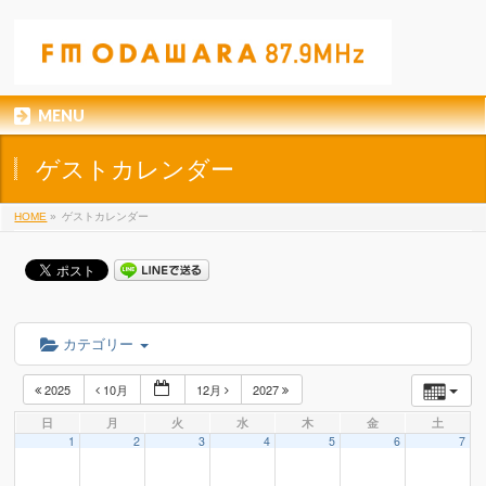
MENU
ゲストカレンダー
HOME
»
ゲストカレンダー
カテゴリー
2025
10月
12月
2027
日
月
火
水
木
金
土
1
2
3
4
5
6
7